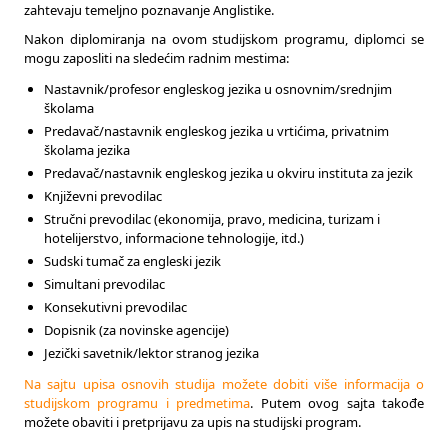
zahtevaju temeljno poznavanje Anglistike.
Nakon diplomiranja na ovom studijskom programu, diplomci se
mogu zaposliti na sledećim radnim mestima:
Nastavnik/profesor engleskog jezika u osnovnim/srednjim
školama
Predavač/nastavnik engleskog jezika u vrtićima, privatnim
školama jezika
Predavač/nastavnik engleskog jezika u okviru instituta za jezik
Književni prevodilac
Stručni prevodilac (ekonomija, pravo, medicina, turizam i
hotelijerstvo, informacione tehnologije, itd.)
Sudski tumač za engleski jezik
Simultani prevodilac
Konsekutivni prevodilac
Dopisnik (za novinske agencije)
Jezički savetnik/lektor stranog jezika
Na sajtu upisa osnovih studija možete dobiti više informacija o
studijskom programu i predmetima
. Putem ovog sajta takođe
možete obaviti i pretprijavu za upis na studijski program.