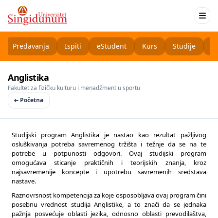
Predavanja
Ispiti
eStudent
Kurs
Studije
K
Anglistika
Fakultet za fizičku kulturu i menadžment u sportu
Početna
Studijski program Anglistika je nastao kao rezultat pažljivog
osluškivanja potreba savremenog tržišta i težnje da se na te
potrebe u potpunosti odgovori. Ovaj studijski program
omogućava sticanje praktičnih i teorijskih znanja, kroz
najsavremenije koncepte i upotrebu savremenih sredstava
nastave.
Raznovrsnost kompetencija za koje osposobljava ovaj program čini
posebnu vrednost studija Anglistike, a to znači da se jednaka
pažnja posvećuje oblasti jezika, odnosno oblasti prevodilaštva,