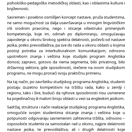
psihološko-pedagoško metodičkoj oblasti, kao i oblastima kulture i
književnosti.
Savremen i posebno osmišljen koncept nastave, pruža studentima,
ne samo mogućnost za dalja usavršavanja u mnogim lingvističkim
i/ili srodnim pravcima, nego i sticanje višestruko primenjivih
kompetencija, koje im, odmah po diplomiranju, omogućavaju
zaposlenje u okviru širokog spektra delatnosti, počevši od nastave
jezika, preko prevodilaštva, pa sve do rada u okviru oblasti u kojima
postoji potreba za interkulturalnom komunikacijom, odnosno
upotrebom znanja i veština koje studijski program Anglistika
donosi; zapravo, gotovo da nema segmenta, bilo privatnog, bilo
državnog sektora, gde sposobnosti, stečene na ovom studijskom
programu, ne mogu pronaći svoju praktičnu primenu.
Na taj način, po završetku studijskog programa Anglistika, studenti
postaju izuzetno kompetitivni na tržištu rada, kako u zemlji i
regionu, tako i šire, budući da njihove sposobnosti nisu usmerene
ka pojedinačnoj ili malom broju oblasti u vezi sa engleskim jezikom.
Sadržaj, struktura i način realizacije studijskog programa Anglistika,
omogućiće svojim studentima sticanje znanja i veština koje u
potpunosti odgovaraju savremenim zahtevima tržišta, odnosno –
osposobiće studente za samostalan rad u okviru, najpre delatnosti
nastave jezika, te prevodilaštva, ali i drugih delatnosti koje