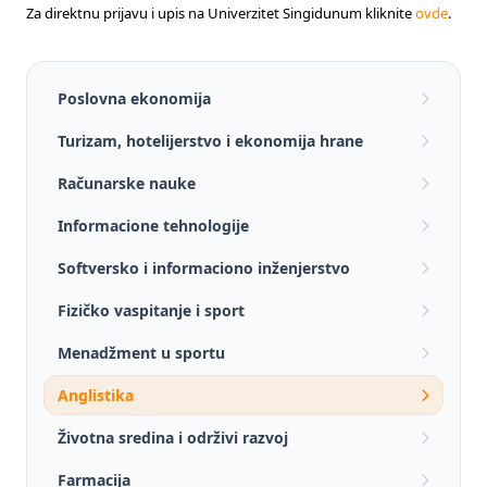
Za direktnu prijavu i upis na Univerzitet Singidunum kliknite
ovde
.
Poslovna ekonomija
Turizam, hotelijerstvo i ekonomija hrane
Računarske nauke
Informacione tehnologije
Softversko i informaciono inženjerstvo
Fizičko vaspitanje i sport
Menadžment u sportu
Anglistika
Životna sredina i održivi razvoj
Farmacija