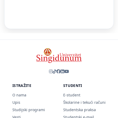
ISTRAŽITE
STUDENTI
O nama
E-student
Upis
Školarine i tekući računi
Studijski programi
Studentska praksa
Vesti
Studentski e-mail