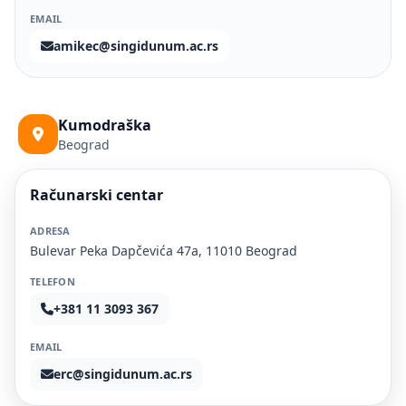
EMAIL
amikec@singidunum.ac.rs
Kumodraška
Beograd
Računarski centar
ADRESA
Bulevar Peka Dapčevića 47a, 11010 Beograd
TELEFON
+381 11 3093 367
EMAIL
erc@singidunum.ac.rs