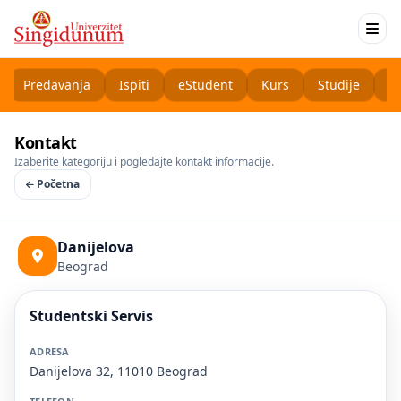
Predavanja
Ispiti
eStudent
Kurs
Studije
K
Kontakt
Izaberite kategoriju i pogledajte kontakt informacije.
Početna
Danijelova
Beograd
Studentski Servis
ADRESA
Danijelova 32, 11010 Beograd