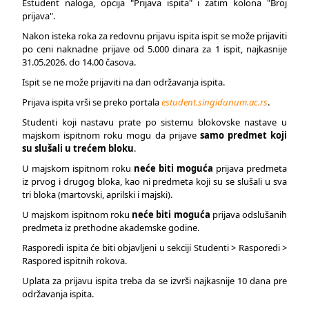
Estudent naloga, opcija "Prijava ispita" i zatim kolona "Broj
prijava".
Nakon isteka roka za redovnu prijavu ispita ispit se može prijaviti
po ceni naknadne prijave od 5.000 dinara za 1 ispit, najkasnije
31.05.2026. do 14.00 časova.
Ispit se ne može prijaviti na dan održavanja ispita.
Prijava ispita vrši se preko portala
estudent.singidunum.ac.rs
.
Studenti koji nastavu prate po sistemu blokovske nastave u
majskom ispitnom roku mogu da prijave
samo predmet koji
su slušali u trećem bloku
.
U majskom ispitnom roku
neće biti moguća
prijava predmeta
iz prvog i drugog bloka, kao ni predmeta koji su se slušali u sva
tri bloka (martovski, aprilski i majski).
U majskom ispitnom roku
neće biti moguća
prijava odslušanih
predmeta iz prethodne akademske godine.
Rasporedi ispita će biti objavljeni u sekciji Studenti > Rasporedi >
Raspored ispitnih rokova.
Uplata za prijavu ispita treba da se izvrši najkasnije 10 dana pre
održavanja ispita.