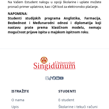
Na Vašem Estudent nalogu u opciji školarine i uplate možete
pronaći primer uplatnice, kao i QR kod za elektronsko plaćanje.
NAPOMENA:
Studenti studijskih programa Anglistika, Farmacija,
Bezbednost i Međunarodni odnosi i diplomatija koji
nastavu prate prema klasičnom modelu, nemaju
mogućnost prijave ispita u majskom ispitnom roku
.
ISTRAŽITE
STUDENTI
O nama
E-student
Upis
Školarine i tekući računi