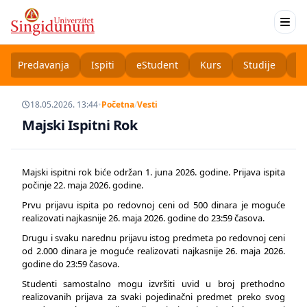
Predavanja
Ispiti
eStudent
Kurs
Studije
K
18.05.2026. 13:44
•
Početna
/
Vesti
Majski Ispitni Rok
Majski ispitni rok biće održan 1. juna 2026. godine. Prijava ispita
počinje 22. maja 2026. godine.
Prvu prijavu ispita po redovnoj ceni od 500 dinara je moguće
realizovati najkasnije 26. maja 2026. godine do 23:59 časova.
Drugu i svaku narednu prijavu istog predmeta po redovnoj ceni
od 2.000 dinara je moguće realizovati najkasnije 26. maja 2026.
godine do 23:59 časova.
Studenti samostalno mogu izvršiti uvid u broj prethodno
realizovanih prijava za svaki pojedinačni predmet preko svog