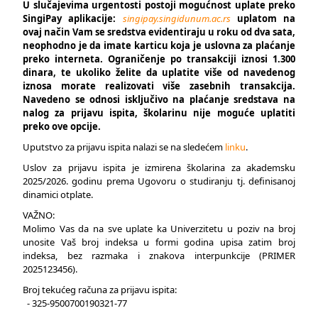
U slučajevima urgentosti postoji mogućnost uplate preko
SingiPay aplikacije:
singipay.singidunum.ac.rs
uplatom na
ovaj način Vam se sredstva evidentiraju u roku od dva sata,
neophodno je da imate karticu koja je uslovna za plaćanje
preko interneta. Ograničenje po transakciji iznosi 1.300
dinara, te ukoliko želite da uplatite više od navedenog
iznosa morate realizovati više zasebnih transakcija.
Navedeno se odnosi isključivo na plaćanje sredstava na
nalog za prijavu ispita, školarinu nije moguće uplatiti
preko ove opcije.
Uputstvo za prijavu ispita nalazi se na sledećem
linku
.
Uslov za prijavu ispita je izmirena školarina za akademsku
2025/2026. godinu prema Ugovoru o studiranju tj. definisanoj
dinamici otplate.
VAŽNO:
Molimo Vas da na sve uplate ka Univerzitetu u poziv na broj
unosite Vaš broj indeksa u formi godina upisa zatim broj
indeksa, bez razmaka i znakova interpunkcije (PRIMER
2025123456).
Broj tekućeg računa za prijavu ispita:
- 325-9500700190321-77